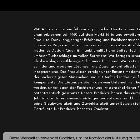
WALA Sp. z o.o. ist ein führender polnischer Hersteller von 
ununterbrochen seit 1980 auf dem Markt tätig und erweite
Produkte. Dank langjähriger Erfahrung und Fachkenntnissen i
innovative Projekte und kümmern uns um ihre präzise Ausfüh
modernes Design, Qualität, Funktionalität und Spitzentechn
umfasst Türbeschläge im vollen Sortiment. Wir fertigen schön
Glasbeschläge, erstklassige Scharniere für Türen. Wir bieten
Schilder und moderne Lösungen wie Zugangskontrollsysteme 
integriert sind. Die Produktion erfolgt unter Einsatz mode
der hochwertigsten Materialien und mit Aufmerksamkeit auf 
Komponente. Die Lösungen, die in den vom Unternehmen he
werden, unterliegen der Fachforschung wissenschaftlicher 
patentrechtlich geschützt. Unsere Produkte haben das europ
Jahr ist das Unternehmen Preisträger bedeutender und hochg
seine Glaubwürdigkeit und Zuverlässigkeit unter Beweis stell
Zertifikate für Produkte höchster Qualität.
Diese Webseite verwendet Cookies, um Ihr Komfort der Nutzung zu 