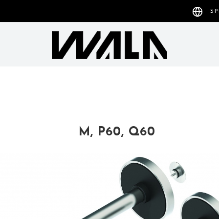
S
M, P60, Q60