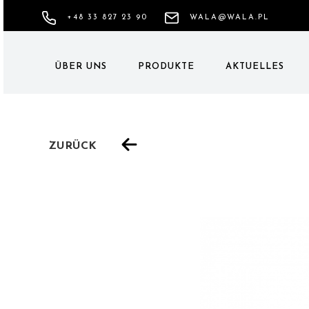
+48 33 827 23 90
WALA@WALA.PL
ÜBER UNS
PRODUKTE
AKTUELLES
ZURÜCK