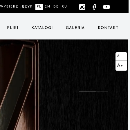
WYBIERZ JĘZYK:
PL
EN
DE
RU
PLIKI
KATALOGI
GALERIA
KONTAKT
A
A+