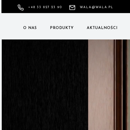
+48 33 827 23 90
WALA@WALA.PL
O NAS
PRODUKTY
AKTUALNOŚCI