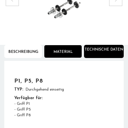
1
/
1
TECHNISCHE DATEN
BESCHREIBUNG
MATERIAL
P1, P5, P8
TYP:
Durchgehend einseitig
Verfügbar für:
- Griff P1
- Griff P5
- Griff P8