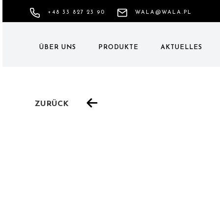
+48 33 827 23 90
WALA@WALA.PL
ÜBER UNS
PRODUKTE
AKTUELLES
ZURÜCK