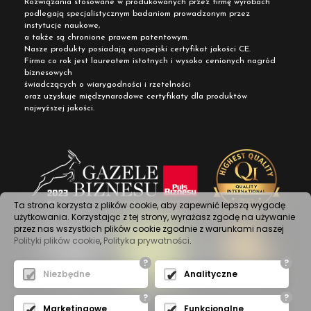
Rozwiązania stosowane w produkowanych przez firmę wyrobach
podlegają specjalistycznym badaniom prowadzonym przez
instytucje naukowe,
a także są chronione prawem patentowym.
Nasze produkty posiadają europejski certyfikat jakości CE.
Firma co rok jest laureatem istotnych i wysoko cenionych nagród
biznesowych
świadczących o wiarygodności i rzetelności
oraz uzyskuje międzynarodowe certyfikaty dla produktów
najwyższej jakości.
Ta strona korzysta z plików cookie, aby zapewnić lepszą wygodę
użytkowania. Korzystając z tej strony, wyrażasz zgodę na używanie
przez nas wszystkich plików cookie zgodnie z warunkami naszej
Polityki plików cookie
,
Polityka prywatności
.
?
?
Niezbędne
Analityczne
?
?
Marketingowe
Funkcjonalne