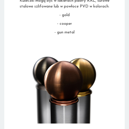
Kuleczki mogą być w lakierach palety RAL, surowe
stalowe szlifowane lub w powłoce PVD w kolorach:
- gold
- cooper
- gun metal