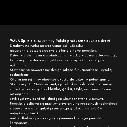
WALA Sp. z o.o.
to czołowy
Polski producent okuć do drzwi
.
Działamy na rynku nieprzerwanie od 1980 roku,
nieustannie poszerzając swoją ofertę o nowe produkty.
Dzięki wieloletniemu doświadczeniu i wiedzy w zakresie technologii,
tworzymy nowatorskie projekty oraz dbamy o ich precyzyjne
wykonanie.
Stawiamy na nowoczesny design, jakość, funkcjonalność i wysoką
technologię.
Oferta naszej firmy obejmuje
okucia do drzwi
w pełnej gamie.
Stworzymy dla Ciebie
uchwyt, rygiel, okucia do szkła, zawiasy,
może być też klasyczna
klamka, gałka, szyld,
oraz nowoczesne
rozwiązanie,
czyli
systemy kontroli dostępu
wkomponowane w uchwyt.
Produkcja odbywa się przy wykorzystaniu nowoczesnych technologii
stosowanych w tej gałęzi przemysłu,przy użyciu materiałów
najwyższej jakości,
oraz z dbałością o szczegóły wykonania każdego produktu i
komponentu.