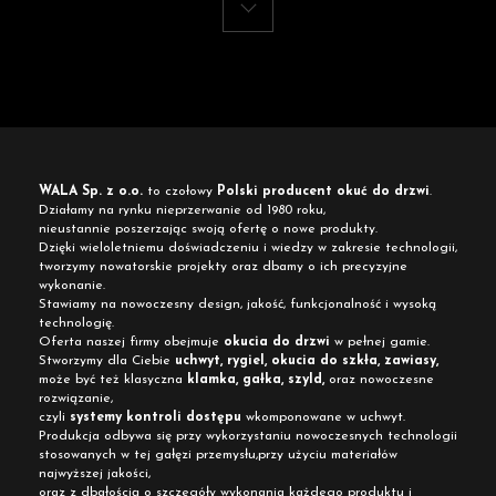
WALA Sp. z o.o.
to czołowy
Polski producent okuć do drzwi
.
Działamy na rynku nieprzerwanie od 1980 roku,
nieustannie poszerzając swoją ofertę o nowe produkty.
Dzięki wieloletniemu doświadczeniu i wiedzy w zakresie technologii,
tworzymy nowatorskie projekty oraz dbamy o ich precyzyjne
wykonanie.
Stawiamy na nowoczesny design, jakość, funkcjonalność i wysoką
technologię.
Oferta naszej firmy obejmuje
okucia do drzwi
w pełnej gamie.
Stworzymy dla Ciebie
uchwyt, rygiel, okucia do szkła, zawiasy,
może być też klasyczna
klamka, gałka, szyld,
oraz nowoczesne
rozwiązanie,
czyli
systemy kontroli dostępu
wkomponowane w uchwyt.
Produkcja odbywa się przy wykorzystaniu nowoczesnych technologii
stosowanych w tej gałęzi przemysłu,przy użyciu materiałów
najwyższej jakości,
oraz z dbałością o szczegóły wykonania każdego produktu i