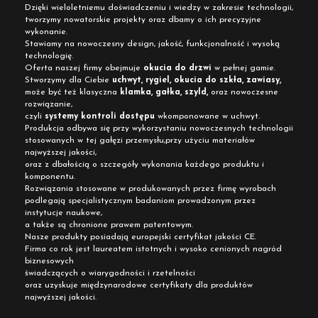
Dzięki wieloletniemu doświadczeniu i wiedzy w zakresie technologii,
tworzymy nowatorskie projekty oraz dbamy o ich precyzyjne
wykonanie.
Stawiamy na nowoczesny design, jakość, funkcjonalność i wysoką
technologię.
Oferta naszej firmy obejmuje
okucia do drzwi
w pełnej gamie.
Stworzymy dla Ciebie
uchwyt, rygiel, okucia do szkła, zawiasy,
może być też klasyczna
klamka, gałka, szyld,
oraz nowoczesne
rozwiązanie,
czyli
systemy kontroli dostępu
wkomponowane w uchwyt.
Produkcja odbywa się przy wykorzystaniu nowoczesnych technologii
stosowanych w tej gałęzi przemysłu,przy użyciu materiałów
najwyższej jakości,
oraz z dbałością o szczegóły wykonania każdego produktu i
komponentu.
Rozwiązania stosowane w produkowanych przez firmę wyrobach
podlegają specjalistycznym badaniom prowadzonym przez
instytucje naukowe,
a także są chronione prawem patentowym.
Nasze produkty posiadają europejski certyfikat jakości CE.
Firma co rok jest laureatem istotnych i wysoko cenionych nagród
biznesowych
świadczących o wiarygodności i rzetelności
oraz uzyskuje międzynarodowe certyfikaty dla produktów
najwyższej jakości.