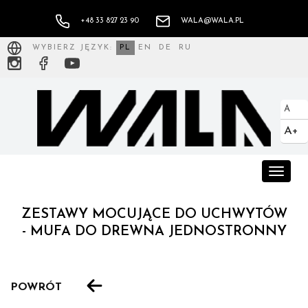
+48 33 827 23 90
WALA@WALA.PL
WYBIERZ JĘZYK:
PL
EN
DE
RU
A
A+
Toggle
naviga
ZESTAWY MOCUJĄCE DO UCHWYTÓW
- MUFA DO DREWNA JEDNOSTRONNY
POWRÓT