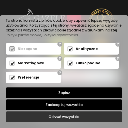
Ta strona korzysta z plików cookie, aby zapewnić lepszą wygodę
użytkowania. Korzystając z tej strony, wyrażasz zgodę na używanie
przez nas wszystkich plików cookie zgodnie z warunkami naszej
Polityki plików cookie
,
Polityka prywatności
.
?
?
Niezbędne
Analityczne
?
?
Marketingowe
Funkcjonalne
?
Preferencje
Zapisz
Zaakceptuj wszystko
Polityka prywatności
© 2020 -
WALA SP. Z O.O.
- Wszelkie prawa zastrzeżone
Odrzuć wszystkie
Projekt i realizacja:
expo-net.pl