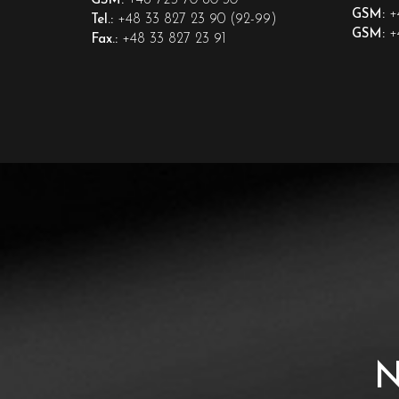
+48 725 70 80 30
GSM:
+
GSM:
+48 33 827 23 90 (92-99)
Tel.:
+
GSM:
+48 33 827 23 91
Fax.: