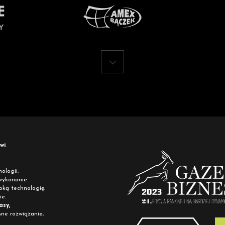
wi
.
ologii,
wykonanie.
soką technologię.
e.
asy,
ne rozwiązanie,