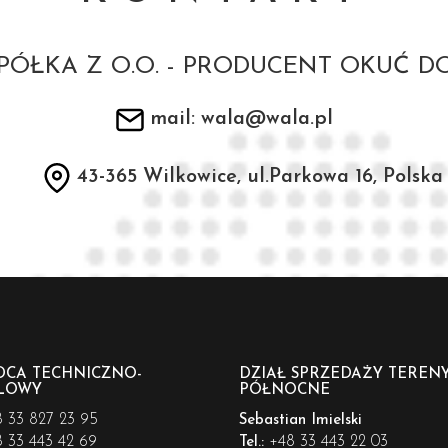
PÓŁKA Z O.O. - PRODUCENT OKUĆ D
mail: wala@wala.pl
43-365 Wilkowice, ul.Parkowa 16, Polska
CA TECHNICZNO-
DZIAŁ SPRZEDAŻY TEREN
LOWY
PÓŁNOCNE
 33 827 23 95
Sebastian Imielski
 33 443 42 69
+48 33 443 22 03
Tel.: