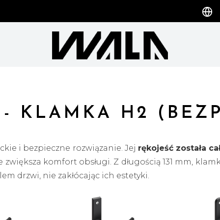
- KLAMKA H2 (BEZ
ckie i bezpieczne rozwiązanie. Jej
rękojeść została c
e zwiększa komfort obsługi. Z długością 131 mm, klamk
m drzwi, nie zakłócając ich estetyki.
onstrukcję
, umożliwiając użytkownikowi wybór międ
nas klamki jednostronne doskonale współgrają z