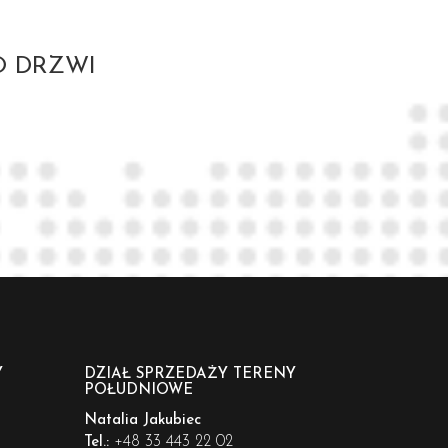
O DRZWI
Y
DZIAŁ SPRZEDAŻY TERENY
POŁUDNIOWE
Natalia Jakubiec
+48 33 443 22 02
Tel.: