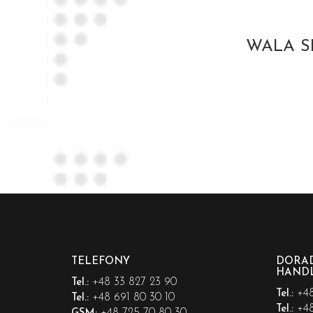
WALA S
TELEFONY
DORAD
HAND
+48 33 827 23 90
Tel.:
+48
Tel.:
+48 691 80 30 10
Tel.:
+48
Tel.: