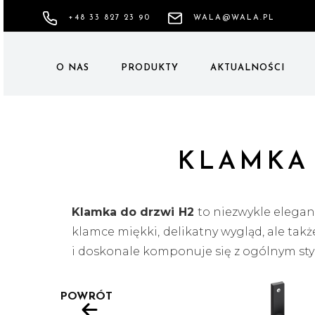
+48 33 827 23 90
WALA@WALA.PL
O NAS
PRODUKTY
AKTUALNOŚCI
KLAMKA 
Klamka do drzwi H2
to niezwykle elegan
klamce miękki, delikatny wygląd, ale takż
i doskonale komponuje się z ogólnym style
Klamka serii H2 posiada dwustronną k
POWRÓT
gałka. Dodatkowo, oferowane przez 