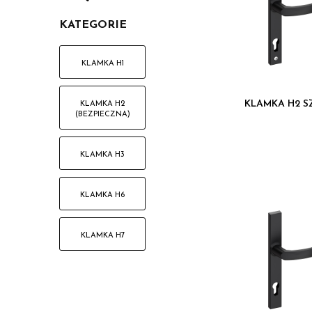
zewnętrznej drzwi, tworząc spójny zestaw
KATEGORIE
KLAMKA H1
KLAMKA H2 S
KLAMKA H2
(BEZPIECZNA)
KLAMKA H3
KLAMKA H6
KLAMKA H7