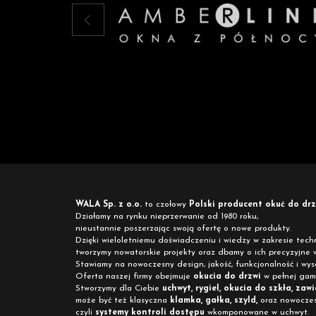
WALA Sp. z o.o.
to czołowy
Polski producent okuć do drz
Działamy na rynku nieprzerwanie od 1980 roku,
nieustannie poszerzając swoją ofertę o nowe produkty.
Dzięki wieloletniemu doświadczeniu i wiedzy w zakresie techn
tworzymy nowatorskie projekty oraz dbamy o ich precyzyjne 
Stawiamy na nowoczesny design, jakość, funkcjonalność i wy
Oferta naszej firmy obejmuje
okucia do drzwi
w pełnej gami
Stworzymy dla Ciebie
uchwyt, rygiel, okucia do szkła, zawi
może być też klasyczna
klamka, gałka, szyld,
oraz nowoczes
czyli
systemy kontroli dostępu
wkomponowane w uchwyt.