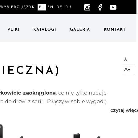
WYBIERZ JĘZYK:
PL
EN
DE
RU
PLIKI
KATALOGI
GALERIA
KONTAKT
A
PIECZNA)
A+
ałkowicie zaokrąglona
, co nie tylko nadaje
a do drzwi z serii H2 łączy w sobie wygodę
zy konfiguracją klamko-klamka a klamko-
 uchwytami zamontowanymi po stronie